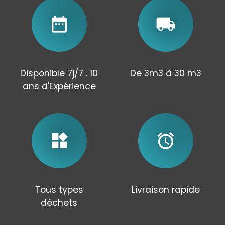
date_range
local_shipping
Disponible 7j/7 . 10
De 3m3 à 30 m3
ans d'Expérience
widgets
alarm
Tous types
Livraison rapide
déchets