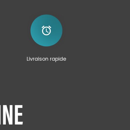
alarm
Livraison rapide
NNE