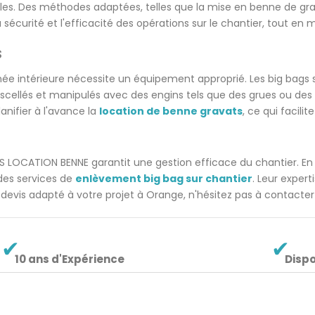
s. Des méthodes adaptées, telles que la mise en benne de gravats
sécurité et l'efficacité des opérations sur le chantier, tout en 
s
ée intérieure nécessite un équipement approprié. Les big bags s
scellés et manipulés avec des engins tels que des grues ou des c
lanifier à l'avance la
location de benne gravats
, ce qui facili
LOCATION BENNE garantit une gestion efficace du chantier. En pl
e des services de
enlèvement big bag sur chantier
. Leur exper
n devis adapté à votre projet à Orange, n'hésitez pas à contac
10 ans d'Expérience
Dispo