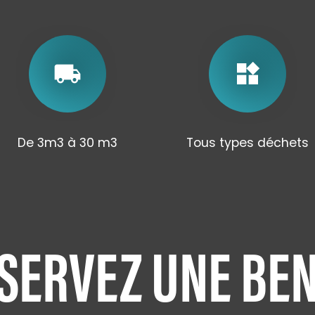
local_shipping
widgets
De 3m3 à 30 m3
Tous types déchets
SERVEZ UNE BE