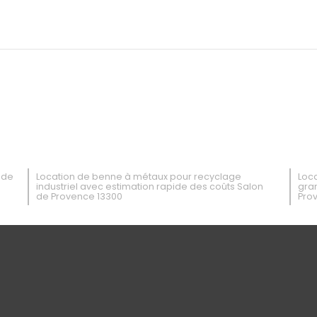
 de
Location de benne à métaux pour recyclage
Loca
industriel avec estimation rapide des coûts Salon
gra
de Provence 13300
Pro