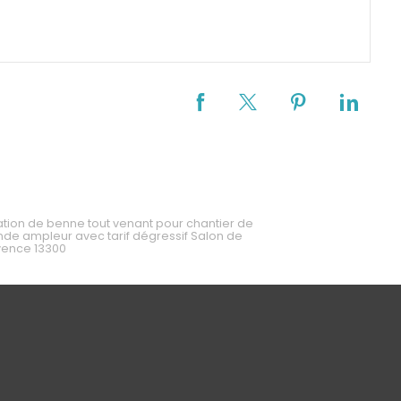
tion de benne tout venant pour chantier de
nde ampleur avec tarif dégressif Salon de
vence 13300