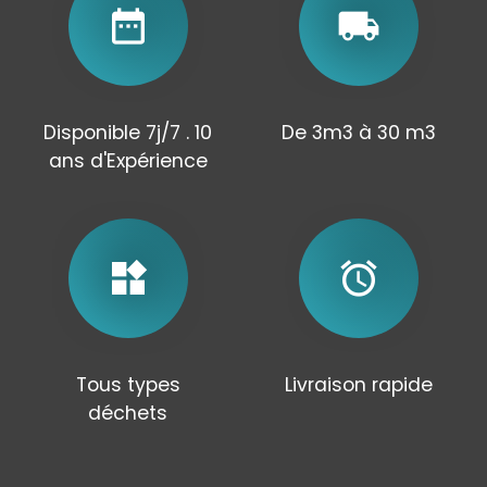
date_range
local_shipping
Disponible 7j/7 . 10
De 3m3 à 30 m3
ans d'Expérience
widgets
alarm
Tous types
Livraison rapide
déchets