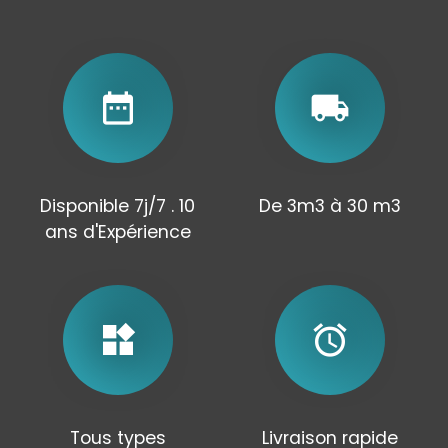
date_range
local_shipping
Disponible 7j/7 . 10
De 3m3 à 30 m3
ans d'Expérience
widgets
alarm
Tous types
Livraison rapide