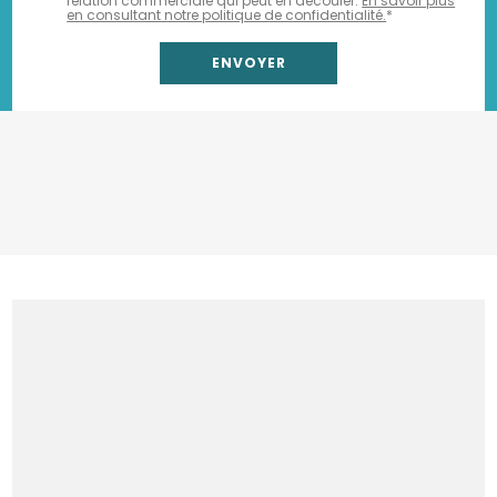
relation commerciale qui peut en découler.
En savoir plus
en consultant notre politique de confidentialité.
*
Location benne gravats
Location benne DIB
Location benne terre
Location benne déchets verts
Location camion grue avec chauffeur
Enlèvement big bag chantier