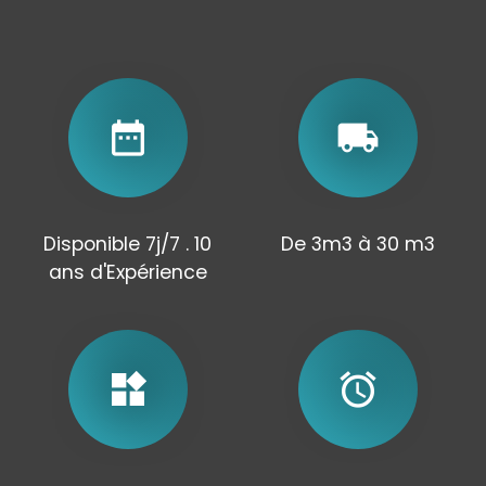
date_range
local_shipping
Disponible 7j/7 . 10
De 3m3 à 30 m3
ans d'Expérience
widgets
alarm