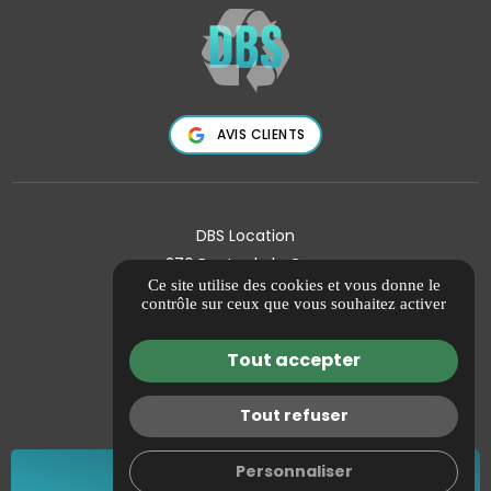
AVIS CLIENTS
DBS Location
276 Route de la Gare
Ce site utilise des cookies et vous donne le
13370 MALLEMORT
contrôle sur ceux que vous souhaitez activer
04 88 92 74 43
Tout accepter
Guide Local
Informations complémentaires
Tout refuser
Mentions légales
Politique de confidentialité
mail
call
Personnaliser
Gestion des cookies