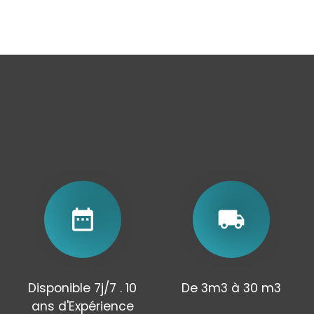
date_range
local_shipping
Disponible 7j/7 . 10
De 3m3 à 30 m3
ans d'Expérience