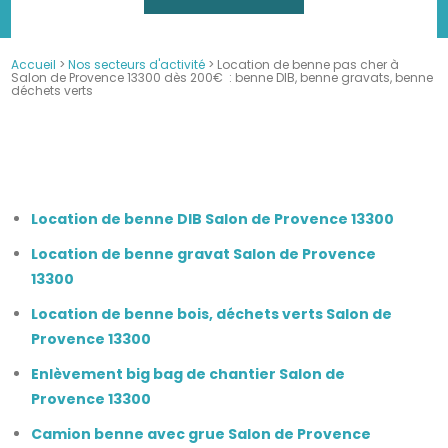
Accueil
>
Nos secteurs d'activité
> Location de benne pas cher à
Salon de Provence 13300 dès 200€ : benne DIB, benne gravats, benne
déchets verts
Location benne gravats
Location benne DIB
Location benne terre
Location benne déchets verts
Location camion grue avec chauffeur
Enlèvement big bag chantier
Location de benne DIB Salon de Provence 13300
Location de benne gravat Salon de Provence
13300
Location de benne bois, déchets verts Salon de
Provence 13300
Enlèvement big bag de chantier Salon de
Provence 13300
Camion benne avec grue Salon de Provence