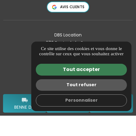
AVIS CLIENTS
DBS Location
276 Route de la Gare
Ce site utilise des cookies et vous donne le
13370 MALLEMORT
contrôle sur ceux que vous souhaitez activer
04 88 92 74 43
Tout accepter
Guide Local
Informations complémentaires
Tout refuser
Mentions légales
Politique de confidentialité
local_shipping
mail
call
Personnaliser
Gestion des cookies
BENNE DIB
DEVIS GRATUIT
TÉL.