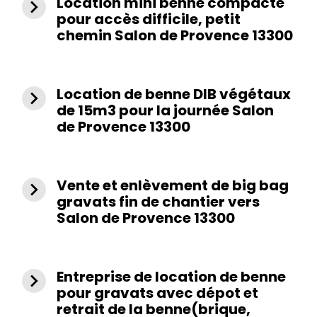
Location mini benne compacte
navigate_next
pour accès difficile, petit
chemin Salon de Provence 13300
Location de benne DIB végétaux
navigate_next
de 15m3 pour la journée Salon
de Provence 13300
Vente et enlèvement de big bag
navigate_next
gravats fin de chantier vers
Salon de Provence 13300
Entreprise de location de benne
navigate_next
pour gravats avec dépot et
retrait de la benne(brique,