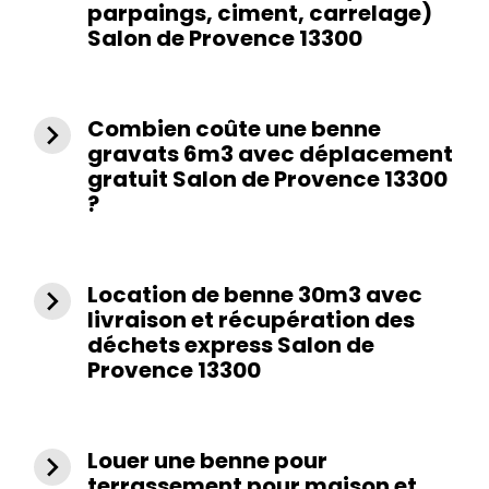
parpaings, ciment, carrelage)
Salon de Provence 13300
Combien coûte une benne
navigate_next
gravats 6m3 avec déplacement
gratuit Salon de Provence 13300
?
Location de benne 30m3 avec
navigate_next
livraison et récupération des
déchets express Salon de
Provence 13300
Louer une benne pour
navigate_next
terrassement pour maison et