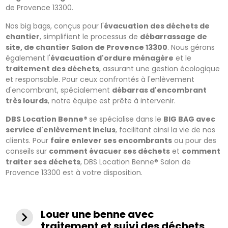
de Provence 13300.
Nos big bags, conçus pour l'
évacuation des déchets de
chantier
, simplifient le processus de
débarrassage de
site, de chantier Salon de Provence 13300
. Nous gérons
également l'
évacuation d'ordure ménagère
et le
traitement des déchets
, assurant une gestion écologique
et responsable. Pour ceux confrontés à l'enlèvement
d'encombrant, spécialement
débarras d'encombrant
très lourds
, notre équipe est prête à intervenir.
DBS Location Benne®
se spécialise dans le
BIG BAG avec
service d'enlèvement inclus
, facilitant ainsi la vie de nos
clients. Pour
faire enlever ses encombrants
ou pour des
conseils sur
comment évacuer ses déchets
et
comment
traiter ses déchets
, DBS Location Benne® Salon de
Provence 13300 est à votre disposition.
Louer une benne avec
navigate_next
traitement et suivi des déchets