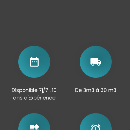
date_range
local_shipping
Disponible 7j/7 . 10
De 3m3 à 30 m3
ans d'Expérience
widgets
alarm